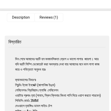
Description
Reviews (1)
বিস্তারিত
দিন শেষে আমাদের ঘরটি হল মনমানসিকতা ফ্রেশ ও ভালো লাগার জায়গা। আর
যদি ঘরটি সিম্পি ডেকোরেট করা অবস্থায় দেখা যায় আমাদের মনে ভাল লাগা কাজ
করে ও পবিত্রতা অনুভব হয়ঃ
ক্যানভাসের বিবরণঃ
প্রিন্টঃ ইকো ইনজেক্ট (জাপানিজ ইঙ্ক)
লেমিনেশনঃ প্রিমিয়াম গ্লোজি লেমিনেশন
ওয়াটার প্রুফঃ হ্যা (সাবান, স্কিন ক্লিনার কিংবা পানি দিয়ে ওয়াশ করতে পারবেন)
পিভিসি বোর্ডঃ 3MM
দেওয়ালে হ্যাঙ্গিংঃ ডাবল সাইড টেপ