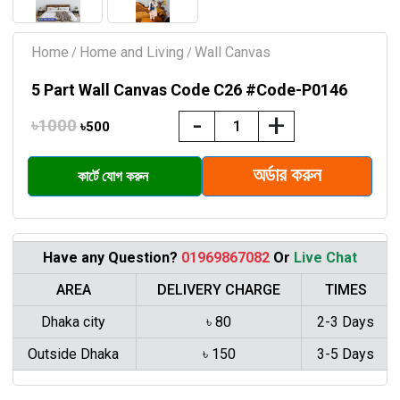
Home
Home and Living
Wall Canvas
/
/
5 Part Wall Canvas Code C26 #Code-P0146
-
+
৳1000
৳500
Have any Question?
01969867082
Or
Live Chat
AREA
DELIVERY CHARGE
TIMES
Dhaka city
৳ 80
2-3 Days
Outside Dhaka
৳ 150
3-5 Days